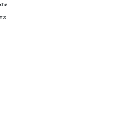
 che
nte