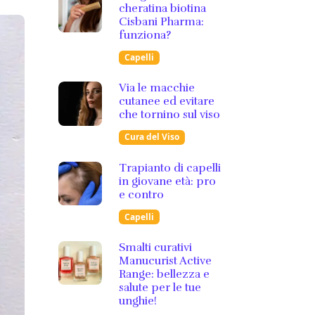
cheratina biotina
Cisbani Pharma:
funziona?
Capelli
Via le macchie
cutanee ed evitare
che tornino sul viso
Cura del Viso
Trapianto di capelli
in giovane età: pro
e contro
Capelli
Smalti curativi
Manucurist Active
Range: bellezza e
salute per le tue
unghie!