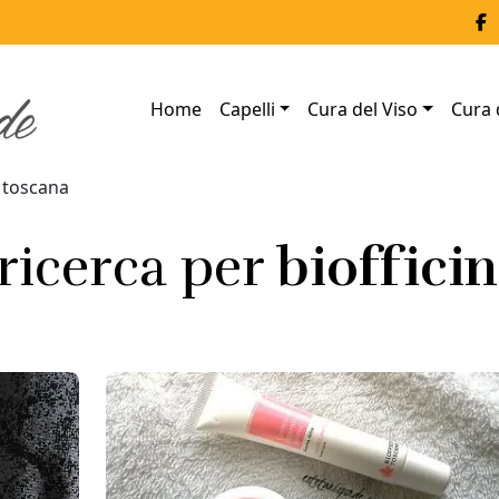
Home
Capelli
Cura del Viso
Cura 
a toscana
 ricerca per
bioffici