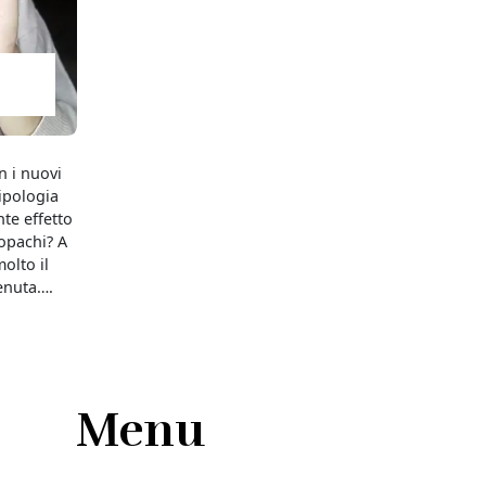
n i nuovi
ipologia
te effetto
 opachi? A
olto il
tenuta….
Menu