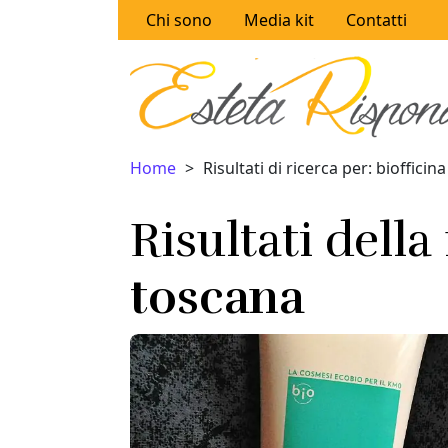
Vai al contenuto
Chi sono
Media kit
Contatti
Home
Risultati di ricerca per: biofficin
Risultati della
toscana