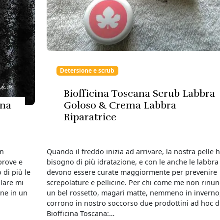
Detersione e scrub
Biofficina Toscana Scrub Labbra
ina
Goloso & Crema Labbra
Riparatrice
in
Quando il freddo inizia ad arrivare, la nostra pelle 
 prove e
bisogno di più idratazione, e con le anche le labbra
 di più le
devono essere curate maggiormente per prevenire
olare mi
screpolature e pellicine. Per chi come me non rinun
one in un
un bel rossetto, magari matte, nemmeno in inverno
corrono in nostro soccorso due prodottini ad hoc d
Biofficina Toscana:…