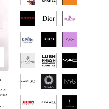
a
a al
 cura
co…