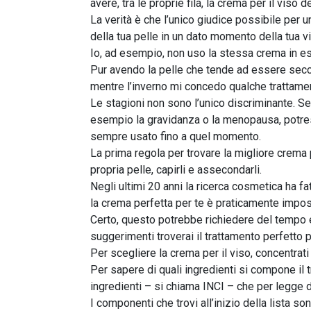
avere, tra le proprie fila, la crema per il viso d
La verità è che l’unico giudice possibile per 
della tua pelle in un dato momento della tua vi
Io, ad esempio, non uso la stessa crema in est
Pur avendo la pelle che tende ad essere secca 
mentre l’inverno mi concedo qualche trattamen
Le stagioni non sono l’unico discriminante. S
esempio la gravidanza o la menopausa, potrest
sempre usato fino a quel momento.
La prima regola per trovare la migliore crema p
propria pelle, capirli e assecondarli.
Negli ultimi 20 anni la ricerca cosmetica ha fa
la crema perfetta per te è praticamente impos
Certo, questo potrebbe richiedere del tempo 
suggerimenti troverai il trattamento perfetto p
Per scegliere la crema per il viso, concentrat
Per sapere di quali ingredienti si compone il t
ingredienti – si chiama INCI – che per legge d
I componenti che trovi all’inizio della lista s