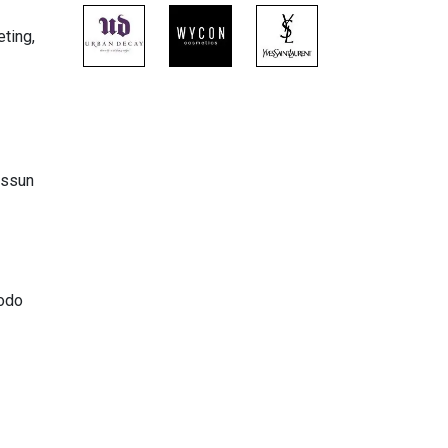
eting,
essun
iodo