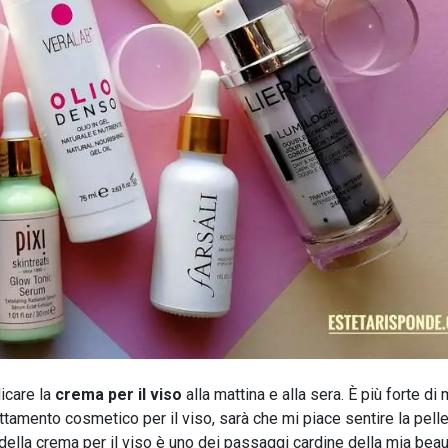
icare la
crema per il viso
alla mattina e alla sera. È più forte di
ttamento cosmetico per il viso, sarà che mi piace sentire la pell
ella crema per il viso è uno dei passaggi cardine della mia beau