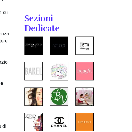
e su
Sezioni
Dedicate
enza.
tere
azio
re
o di