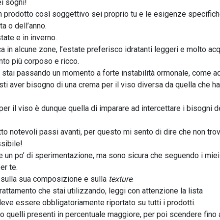
ei sogni!
un prodotto così soggettivo sei proprio tu e le esigenze specific
ta o dell’anno.
ate e in inverno.
in alcune zone, l’estate preferisco idratanti leggeri e molto acq
to più corposo e ricco.
e stai passando un momento a forte instabilità ormonale, come a
i aver bisogno di una crema per il viso diversa da quella che ha
er il viso è dunque quella di imparare ad intercettare i bisogni d
tto notevoli passi avanti, per questo mi sento di dire che non tro
sibile!
e un po’ di sperimentazione, ma sono sicura che seguendo i miei
er te.
i sulla sua composizione e sulla
texture
.
rattamento che stai utilizzando, leggi con attenzione la lista
eve essere obbligatoriamente riportato su tutti i prodotti.
ono quelli presenti in percentuale maggiore, per poi scendere fino 