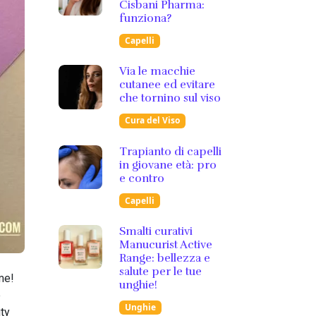
Cisbani Pharma:
funziona?
Capelli
Via le macchie
cutanee ed evitare
che tornino sul viso
Cura del Viso
Trapianto di capelli
in giovane età: pro
e contro
Capelli
Smalti curativi
Manucurist Active
Range: bellezza e
salute per le tue
 me!
unghie!
e
Unghie
ty