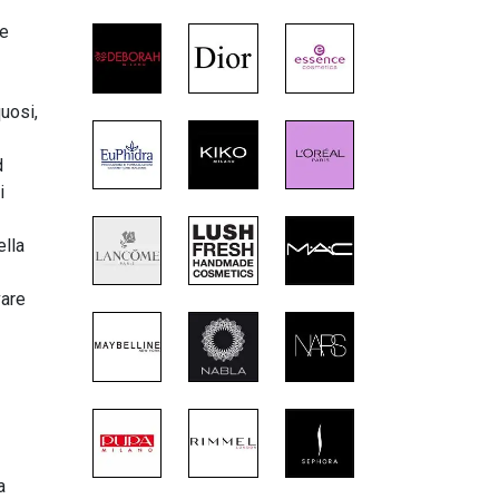
he
uosi,
d
i
ella
vare
a