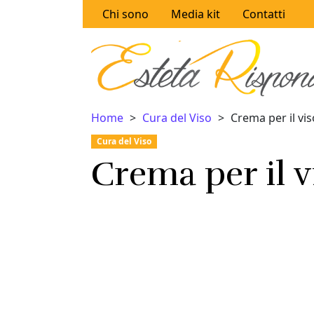
Vai al contenuto
Chi sono
Media kit
Contatti
Home
Cura del Viso
Crema per il vis
Cura del Viso
Crema per il v