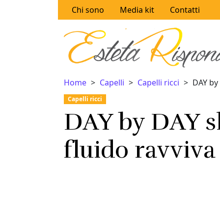
Vai al contenuto
Chi sono
Media kit
Contatti
Home
Capelli
Capelli ricci
DAY by 
Capelli ricci
DAY by DAY s
fluido ravviva 