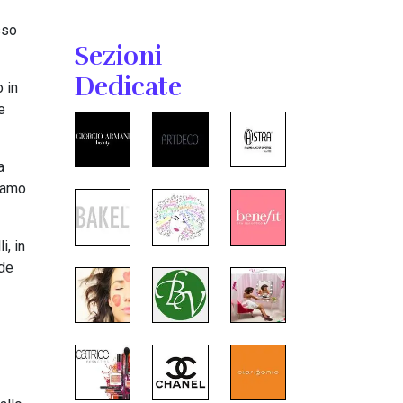
sso
Sezioni
Dedicate
 in
e
a
diamo
i, in
de