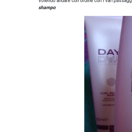
Volendo andare con ordine con i vari passaggi
shampo
: