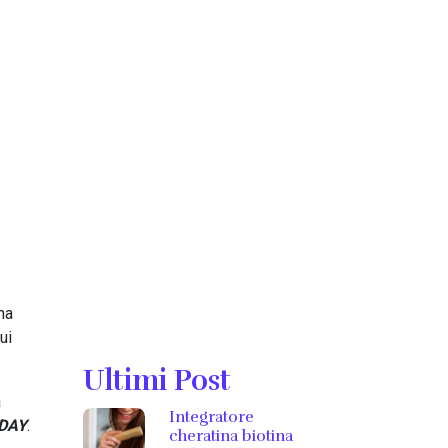
ha
ui
Ultimi Post
a
Integratore
 DAY
.
cheratina biotina