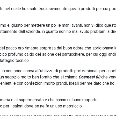
 nel quale ho usato esclusivamente questi prodotti per cui po
.
imo e, giusto per mettere un po’ le mani avanti, non vi dico questo
rettamente dall’azienda, in quanto non ho mai avuto problemi a dir
 del pacco ero rimasta sorpresa dal buon odore che sprigionava l
ipico profumo caldo del salone del parrucchiere, per cui oggi an
ettaglio tecnico.
 non sono nuova all’utilizzo di prodotti professionali per capell
’è un negozio molto ben fornito che si chiama
Cosmesi 88
che ven
nienti e con confezioni molto grandi, ideali per me dato che ho
ofumeria o al supermercato e che hanno un buon rapporto
io per i saloni dove se ne fa un uso massiccio.