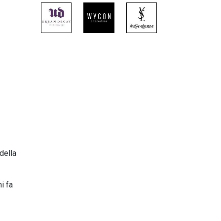
della
i fa