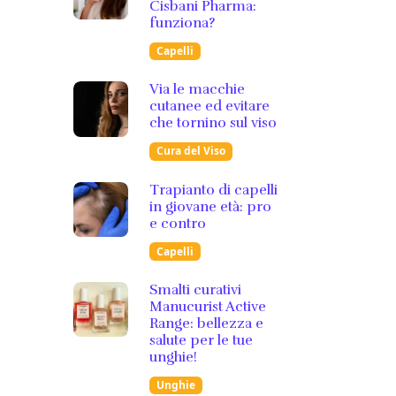
Cisbani Pharma:
funziona?
Capelli
Via le macchie
cutanee ed evitare
che tornino sul viso
Cura del Viso
Trapianto di capelli
in giovane età: pro
e contro
Capelli
Smalti curativi
Manucurist Active
Range: bellezza e
salute per le tue
unghie!
Unghie