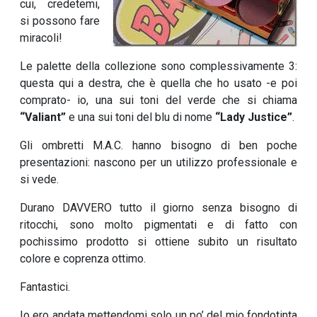
cui, credetemi,
si possono fare
miracoli!
Le palette della collezione sono complessivamente 3:
questa qui a destra, che è quella che ho usato -e poi
comprato- io, una sui toni del verde che si chiama
“Valiant”
e una sui toni del blu di nome
“Lady Justice”
.
Gli ombretti M.A.C. hanno bisogno di ben poche
presentazioni: nascono per un utilizzo professionale e
si vede.
Durano DAVVERO tutto il giorno senza bisogno di
ritocchi, sono molto pigmentati e di fatto con
pochissimo prodotto si ottiene subito un risultato
colore e coprenza ottimo.
Fantastici.
Io ero andata mettendomi solo un po’ del mio fondotinta