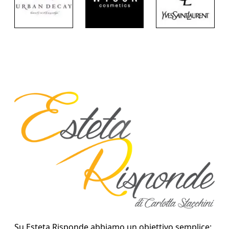
Su Esteta Risponde abbiamo un obiettivo semplice: