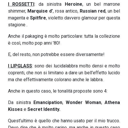
I ROSSETTI
: da sinistra
Heroine
, un bel marrone
shimmer,
Marquise d’
, rosa antico,
Russian red
, un bel
magenta e
Spitfire
, violetto davvero glamour per questa
stagione .
Anche il pakaging è molto particolare: tutta la collezione
è così, molto pop anni ’80!
E, del resto, non potrebbe essere diversamente!
I LIPGLASS
: sono dei lucidalabbra molto densi e molto
coprenti, che non si limitano a dare un bell’effetto lucido
ma che effettivamente colorano anche le labbra.
Anche in questo caso, le tonalità proposte sono 4:
Da sinistra
Emancipation
,
Wonder Woman
,
Athena
Kisses
e
Secret Identity.
Quest’ultimo è quello che hanno usato per il mio trucco.
Devo dire che è molto carino, ma anche in questo caso