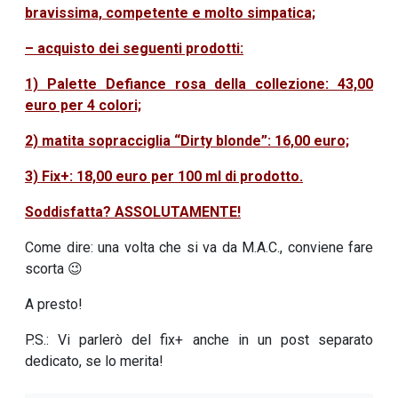
bravissima, competente e molto simpatica;
– acquisto dei seguenti prodotti:
1) Palette Defiance rosa della collezione: 43,00
euro per 4 colori;
2) matita sopracciglia “Dirty blonde”: 16,00 euro;
3) Fix+: 18,00 euro per 100 ml di prodotto.
Soddisfatta? ASSOLUTAMENTE!
Come dire: una volta che si va da M.A.C., conviene fare
scorta 😉
A presto!
P.S.: Vi parlerò del fix+ anche in un post separato
dedicato, se lo merita!