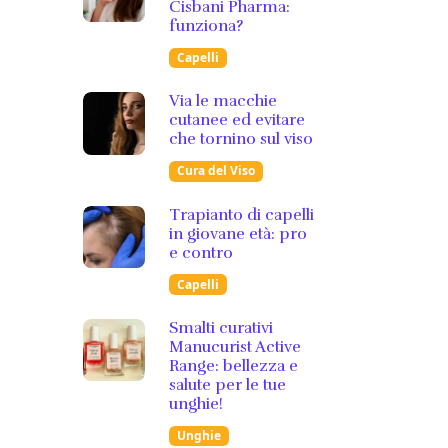
Cisbani Pharma:
funziona?
Capelli
Via le macchie
cutanee ed evitare
che tornino sul viso
Cura del Viso
Trapianto di capelli
in giovane età: pro
e contro
Capelli
Smalti curativi
Manucurist Active
Range: bellezza e
salute per le tue
unghie!
Unghie