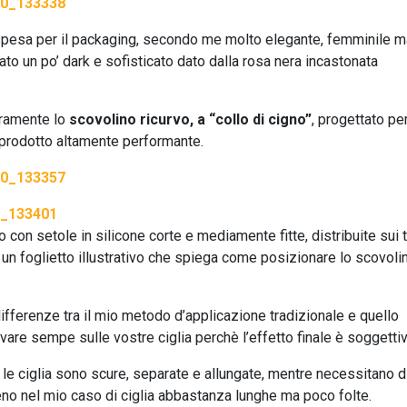
 spesa per il packaging, secondo me molto elegante, femminile m
ato un po’ dark e sofisticato dato dalla rosa nera incastonata
uramente lo
scovolino ricurvo, a “collo di cigno”
, progettato pe
l prodotto altamente performante.
 con setole in silicone corte e mediamente fitte, distribuite sui 
e un foglietto illustrativo che spiega come posizionare lo scovoli
fferenze tra il mio metodo d’applicazione tradizionale e quello
vare sempe sulle vostre ciglia perchè l’effetto finale è soggettiv
a le ciglia sono scure, separate e allungate, mentre necessitano d
o nel mio caso di ciglia abbastanza lunghe ma poco folte.