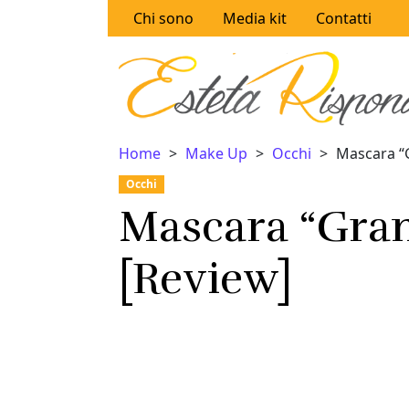
Vai al contenuto
Chi sono
Media kit
Contatti
Home
Make Up
Occhi
Mascara “
Occhi
Mascara “Gra
[Review]