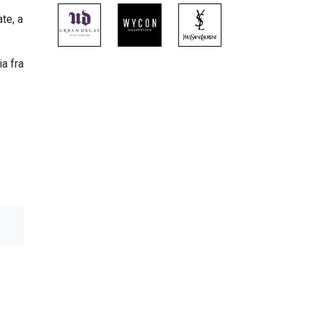
te, a
ia fra