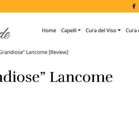
Home
Capelli
Cura del Viso
Cura 
Grandiose” Lancome [Review]
ndiose” Lancome