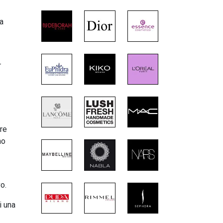
a
r
tre
no
o.
i una