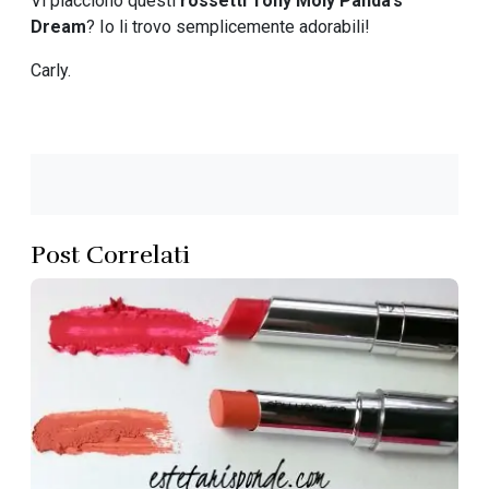
Vi piacciono questi
rossetti Tony Moly Panda’s
Dream
? Io li trovo semplicemente adorabili!
Carly.
Post Correlati