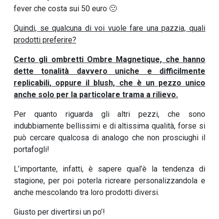
fever che costa sui 50 euro 🙁
Quindi, se qualcuna di voi vuole fare una pazzia, quali
prodotti preferire?
Certo gli ombretti Ombre Magnetique, che hanno
dette tonalità davvero uniche e difficilmente
replicabili, oppure il blush, che è un pezzo unico
anche solo per la particolare trama a rilievo.
Per quanto riguarda gli altri pezzi, che sono
indubbiamente bellissimi e di altissima qualità, forse si
può cercare qualcosa di analogo che non prosciughi il
portafogli!
L’importante, infatti, è sapere qual’è la tendenza di
stagione, per poi poterla ricreare personalizzandola e
anche mescolando tra loro prodotti diversi.
Giusto per divertirsi un po’!