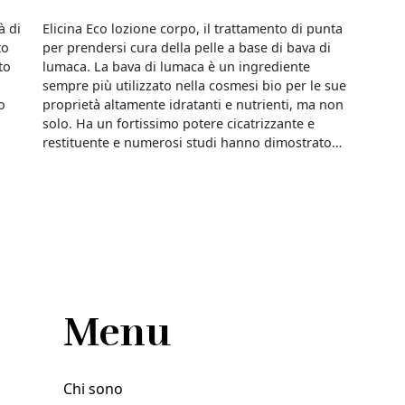
à di
Elicina Eco lozione corpo, il trattamento di punta
to
per prendersi cura della pelle a base di bava di
to
lumaca. La bava di lumaca è un ingrediente
sempre più utilizzato nella cosmesi bio per le sue
o
proprietà altamente idratanti e nutrienti, ma non
solo. Ha un fortissimo potere cicatrizzante e
restituente e numerosi studi hanno dimostrato…
li
Menu
Chi sono