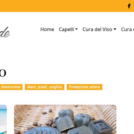
Home
Capelli
Cura del Viso
Cura 
o
e detersione
Mani, piedi, unghie
Protezione solare