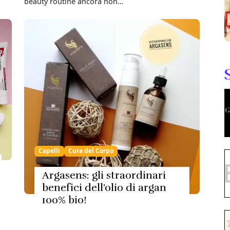
beauty routine ancora non…
Capelli
Cura del Corpo
Argasens: gli straordinari
benefici dell’olio di argan
100% bio!