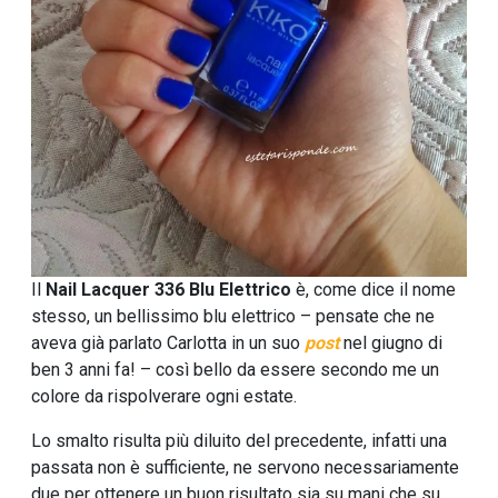
Il
Nail Lacquer
336 Blu Elettrico
è, come dice il nome
stesso, un bellissimo blu elettrico – pensate che ne
aveva già parlato Carlotta in un suo
post
nel giugno di
ben 3 anni fa! – così bello da essere secondo me un
colore da rispolverare ogni estate.
Lo smalto risulta più diluito del precedente, infatti una
passata non è sufficiente, ne servono necessariamente
due per ottenere un buon risultato sia su mani che su