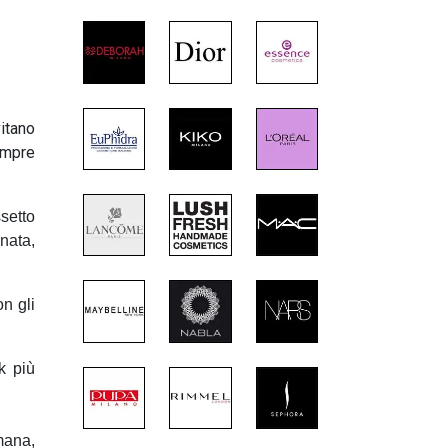
itano
empre
setto
nata,
n gli
k più
imana,