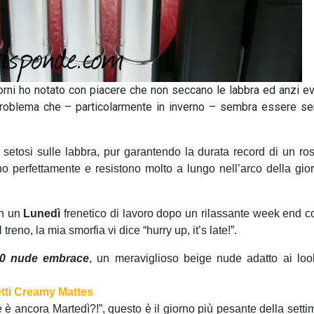
iorni ho notato con piacere che non seccano le labbra ed anzi ev
un problema che – particolarmente in inverno – sembra essere s
etosi sulle labbra, pur garantendo la durata record di un ros
o perfettamente e resistono molto a lungo nell’arco della gior
on un
Lunedì
frenetico di lavoro dopo un rilassante week end co
treno, la mia smorfia vi dice “hurry up, it’s late!”.
30 nude embrace
, un meraviglioso beige nude adatto ai loo
e è ancora Martedì?!”, questo è il giorno più pesante della sett