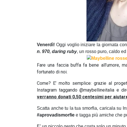
Venerdì!
Oggi voglio iniziare la giornata con
n. 970, daring ruby
, un rosso puro, caldo ed
Fare una faccia buffa fa bene all’umore, 
fortunato di noi.
Come? E’ molto semplice: grazie al proge
Instagram taggando @maybellineitalia e di
verranno donati 0,50 centesimi per aiutar
Scatta anche tu la tua smorfia, caricala su
#aprovadismorfie
e tagga più amiche che pu
E’ un piccolo gesto che costa solo un minuto 