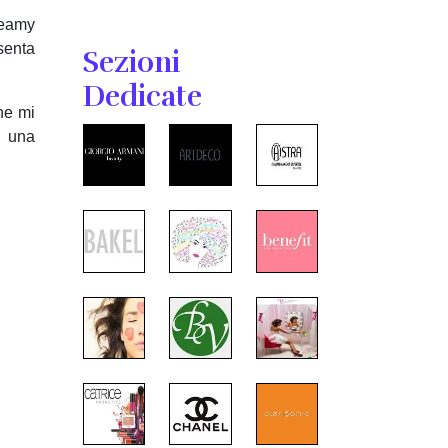
reamy
senta
Sezioni
Dedicate
che mi
, una