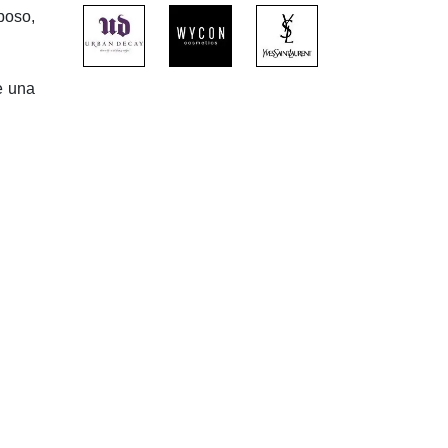
poso,
e una