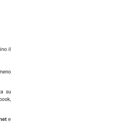
ino il
 meno
ta su
book,
net
e