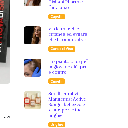
Cisbani Pharma:
funziona?
Capelli
Via le macchie
cutanee ed evitare
che tornino sul viso
Cura del Viso
Trapianto di capelli
in giovane età: pro
e contro
Capelli
Smalti curativi
Manucurist Active
Range: bellezza e
salute per le tue
unghie!
travi
Unghie