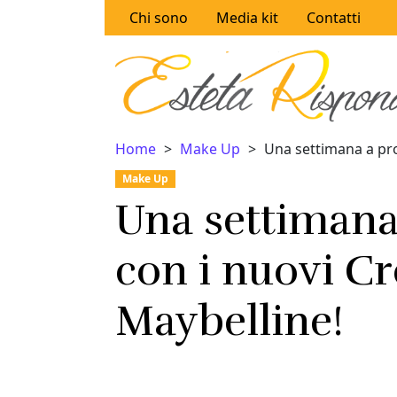
Vai al contenuto
Chi sono
Media kit
Contatti
Home
Make Up
Una settimana a pro
Make Up
Una settimana
con i nuovi C
Maybelline!