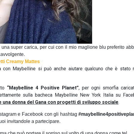
 una super carica, per cui con il mio maglione blu preferito abb
 avvolgente.
ma con Maybelline si può anche aiutare qualcuno che è stato
tto
“Maybelline 4 Positive Planet”
, per ogni smorfia carica
rettamente sulla bacheca Maybelline New York Italia su Face
e una donna del Gana con progetti di sviluppo sociale
.
 Instagram e Facebook con gli hashtag
#maybelline4positivepla
oi invitandole a partecipare.
ma che può portare il sorriso sul volto di una donna come te!