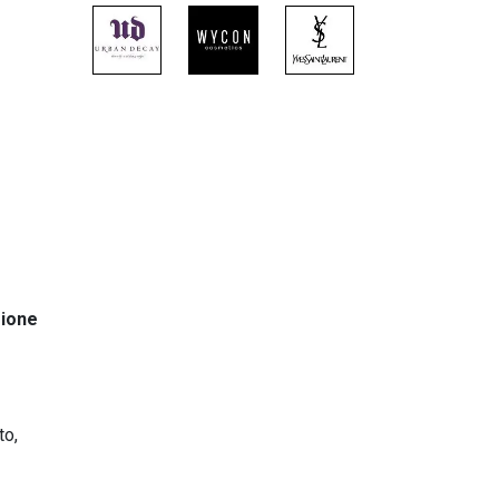
zione
to,