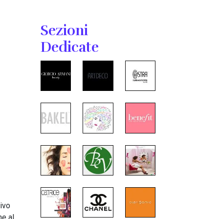
Sezioni
Dedicate
rivo
he al