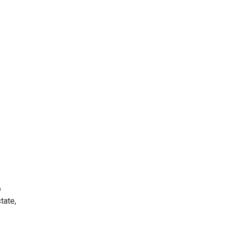
o
tate,