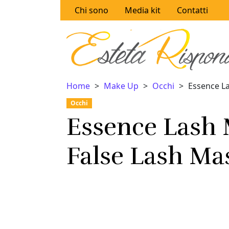
Vai al contenuto
Chi sono
Media kit
Contatti
Home
Make Up
Occhi
Essence L
Occhi
Essence Lash
False Lash Ma