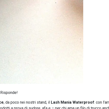
a Risponde!
ce
, da poco nei nostri stand, il
Lash Mania Waterproof
: con l’ar
odotti a prova di sudore, afa e – per chi ama un filo di trucco anc