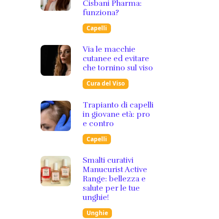
Cisbani Pharma:
funziona?
Capelli
Via le macchie
cutanee ed evitare
che tornino sul viso
Cura del Viso
Trapianto di capelli
in giovane età: pro
e contro
Capelli
Smalti curativi
Manucurist Active
Range: bellezza e
salute per le tue
unghie!
Unghie