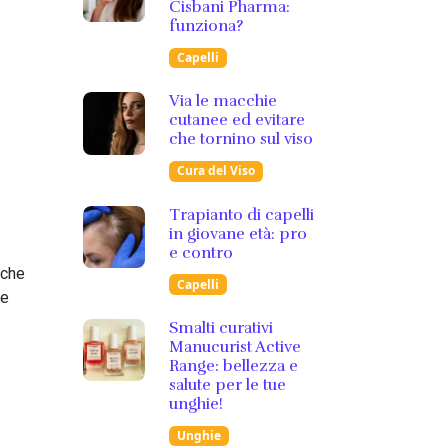
Cisbani Pharma:
funziona?
Capelli
Via le macchie
cutanee ed evitare
che tornino sul viso
Cura del Viso
Trapianto di capelli
in giovane età: pro
e contro
 che
Capelli
de
Smalti curativi
Manucurist Active
Range: bellezza e
salute per le tue
unghie!
Unghie