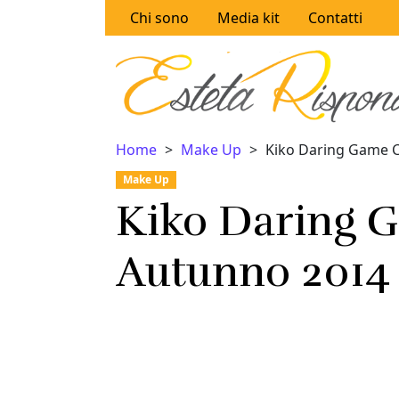
Vai al contenuto
Chi sono
Media kit
Contatti
Home
Make Up
Kiko Daring Game C
Make Up
Kiko Daring G
Autunno 2014 