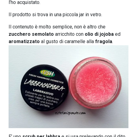
l’ho acquistato.
Il prodotto si trova in una piccola jar in vetro.
Il contenuto è molto semplice, non è altro che
zucchero semolato
arricchito con
olio di jojoba
ed
aromatizzato
al gusto di caramelle alla
fragola
.
E’ uno
scrub
per labbra
e si usa prelevando con il dito