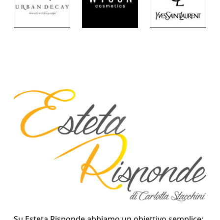
Su Esteta Risponde abbiamo un obiettivo semplice: