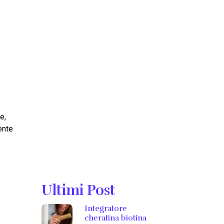
e,
ente
Ultimi Post
Integratore
cheratina biotina