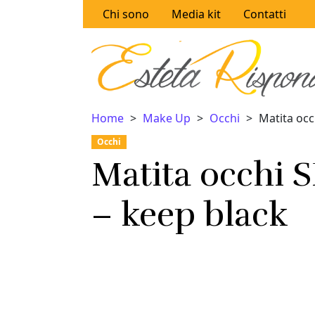
Vai al contenuto
Chi sono
Media kit
Contatti
Home
Make Up
Occhi
Matita oc
Occhi
Matita occhi
– keep black