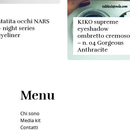
Matita occhi NARS
KIKO supreme
– night series
eyeshadow
eyeliner
ombretto cremoso
– n. 04 Gorgeous
Anthracite
Menu
Chi sono
Media kit
Contatti