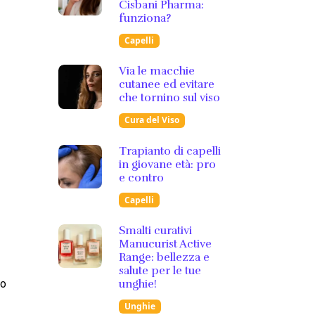
Cisbani Pharma:
funziona?
Capelli
Via le macchie
cutanee ed evitare
che tornino sul viso
Cura del Viso
Trapianto di capelli
in giovane età: pro
e contro
Capelli
Smalti curativi
Manucurist Active
Range: bellezza e
salute per le tue
unghie!
no
Unghie