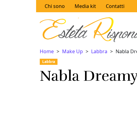
Vai al contenuto
Chi sono
Media kit
Contatti
Home
Make Up
Labbra
Nabla Dre
Labbra
Nabla Dreamy 