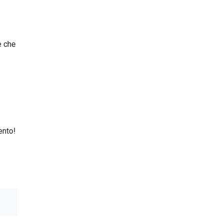
e che
ento!