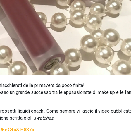
iacchierati della primavera da poco finita!
cosso un grande successo tra le appassionate di make up e le fan
rossetti liquidi opachi. Come sempre vi lascio il video pubblicat
one scritta e gli
swatches
.
1R5eG4c&t=837s