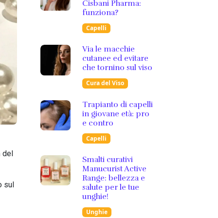
Cisbani Pharma:
funziona?
Capelli
Via le macchie
cutanee ed evitare
che tornino sul viso
Cura del Viso
Trapianto di capelli
in giovane età: pro
e contro
Capelli
 del
Smalti curativi
Manucurist Active
Range: bellezza e
o sul
salute per le tue
unghie!
Unghie