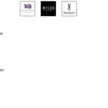
ne
dei