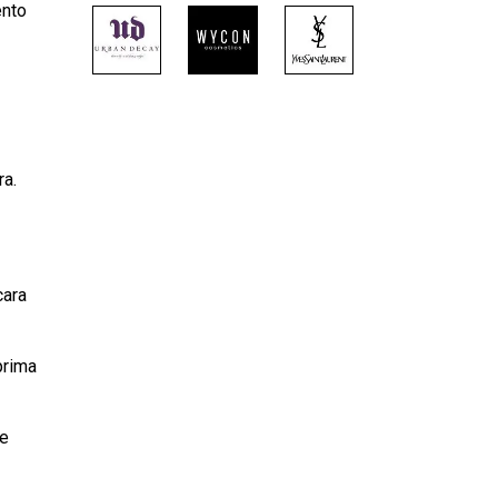
ento
ra.
cara
prima
se