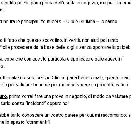
ore pulito pochi giorni prima dell’uscita in negozio, ma per il mom
io.
cune tra le principali Youtubers – Clio e Giuliana – lo hanno
 il fatto che questo scovolino, in verità, non aiuti poi tanto
ficile procedere dalla base delle ciglia senza sporcare la palpeb
 cosa che con questo particolare applicatore pare agevoli il
si.
dotti make up solo perchè Clio ne parla bene o male, questo mas
varlo per valutare bene se per me può essere un prodotto valido.
uro
, prima vorrei fare una prova in negozio, di modo da valutare 
usarlo senza “incidenti” oppure no!
rebbe tanto conoscere un vostro parere per cui, mi raccomando: 
 nello spazio “commenti”!