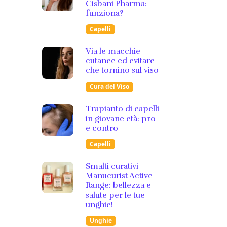
Cisbani Pharma:
funziona?
Capelli
Via le macchie
cutanee ed evitare
che tornino sul viso
Cura del Viso
Trapianto di capelli
in giovane età: pro
e contro
Capelli
Smalti curativi
Manucurist Active
Range: bellezza e
salute per le tue
unghie!
Unghie