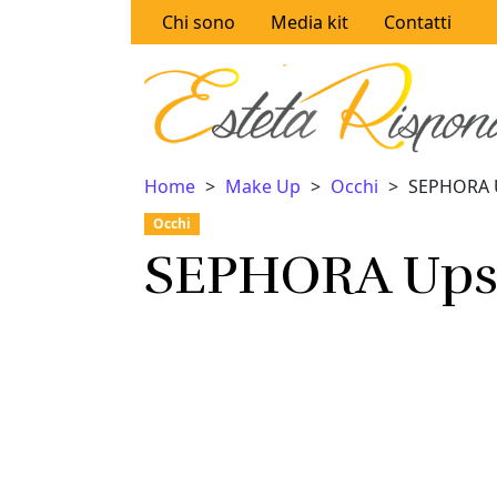
Vai al contenuto
Chi sono
Media kit
Contatti
Home
Make Up
Occhi
SEPHORA 
Occhi
SEPHORA Ups