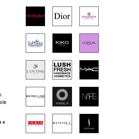
n
dole
a e