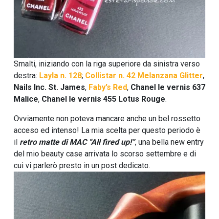
Smalti, iniziando con la riga superiore da sinistra verso
destra:
Layla n. 128
;
Collistar n. 42 Melanzana Glitter
,
Nails Inc. St. James
,
Faby’s Red
,
Chanel le vernis 637
Malice
,
Chanel le vernis 455 Lotus Rouge
.
Ovviamente non poteva mancare anche un bel rossetto
acceso ed intenso! La mia scelta per questo periodo è
il
r
etro matte di MAC “All fired up!”
, una bella new entry
del mio beauty case arrivata lo scorso settembre e di
cui vi parlerò presto in un post dedicato.