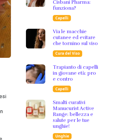
Cisbani Pharma:
funziona?
Capelli
Via le macchie
cutanee ed evitare
che tornino sul viso
Cura del Viso
Trapianto di capelli
in giovane età: pro
e contro
Capelli
esi
Smalti curativi
Manucurist Active
on
Range: bellezza e
salute per le tue
unghie!
Unghie
e.