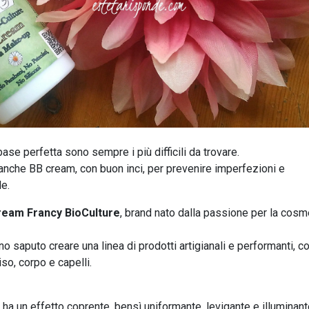
ase perfetta sono sempre i più difficili da trovare.
 anche BB cream, con buon inci, per prevenire imperfezioni e
le.
ream Francy BioCulture
, brand nato dalla passione per la cosm
o saputo creare una linea di prodotti artigianali e performanti, c
iso, corpo e capelli.
 ha un effetto coprente, bensì uniformante, levigante e illuminant