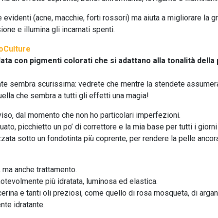
evidenti (acne, macchie, forti rossori) ma aiuta a migliorare la g
one e illumina gli incarnati spenti.
ta con pigmenti colorati che si adattano alla tonalità della 
gate sembra scurissima: vedrete che mentre la stendete assumer
uella che sembra a tutti gli effetti una magia!
 viso, dal momento che non ho particolari imperfezioni.
, picchietto un po’ di correttore e la mia base per tutti i giorni
ata sotto un fondotinta più coprente, per rendere la pelle ancor
 ma anche trattamento.
 notevolmente più idratata, luminosa ed elastica.
erina e tanti oli preziosi, come quello di rosa mosqueta, di argan,
ente idratante.