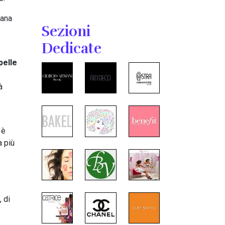
rana
Sezioni
Dedicate
pelle
à
 è
a più
 di