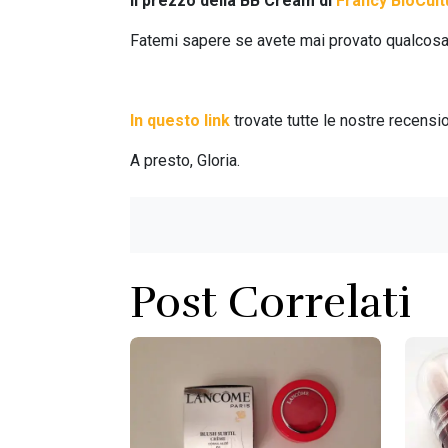
Il prezzo della BB Cream di
Francy BioCult
Fatemi sapere se avete mai provato qualcosa 
In questo link
trovate tutte le nostre recensi
A presto, Gloria.
Post Correlati