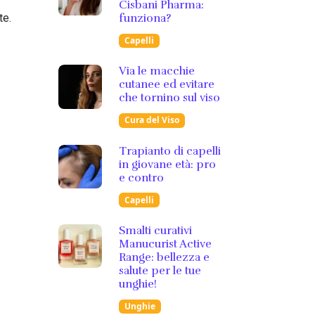
Cisbani Pharma:
funziona?
te.
Capelli
Via le macchie
cutanee ed evitare
che tornino sul viso
Cura del Viso
Trapianto di capelli
in giovane età: pro
e contro
Capelli
Smalti curativi
Manucurist Active
Range: bellezza e
salute per le tue
unghie!
Unghie