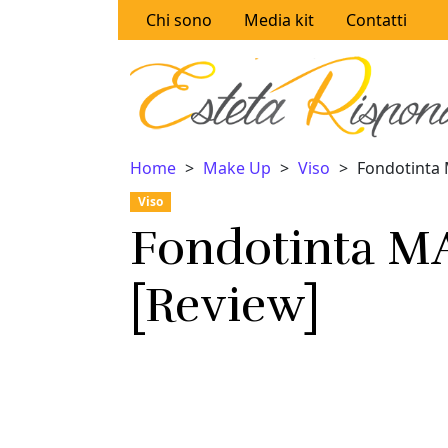
Vai al contenuto
Chi sono
Media kit
Contatti
Home
Make Up
Viso
Fondotinta 
Viso
Fondotinta MA
[Review]