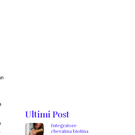
un
a
Ultimi Post
e
Integratore
.
cheratina biotina