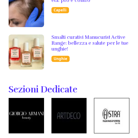
età: pro e contro
Capelli
Smalti curativi Manucurist Active
Range: bellezza e salute per le tue
unghie!
Unghie
Sezioni Dedicate