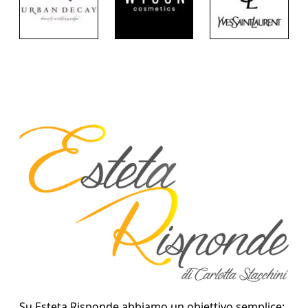
Su Esteta Risponde abbiamo un obiettivo semplice: