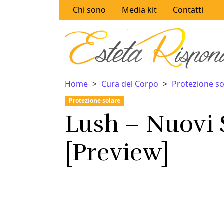
Vai al contenuto
Chi sono
Media kit
Contatti
Home
Cura del Corpo
Protezione so
Protezione solare
Lush – Nuovi S
[Preview]