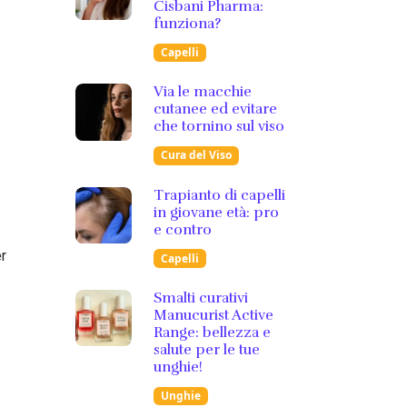
Cisbani Pharma:
funziona?
Capelli
Via le macchie
cutanee ed evitare
che tornino sul viso
Cura del Viso
Trapianto di capelli
in giovane età: pro
e contro
r
Capelli
Smalti curativi
Manucurist Active
Range: bellezza e
salute per le tue
unghie!
Unghie