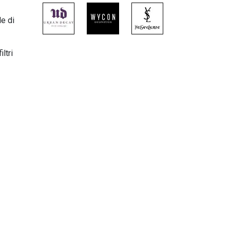
le di
ltri