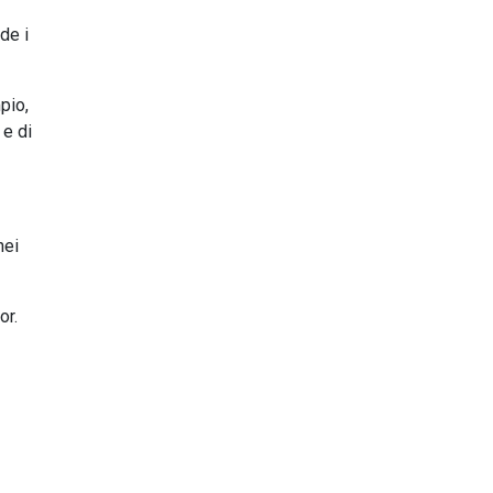
de i
pio,
 e di
nei
or.