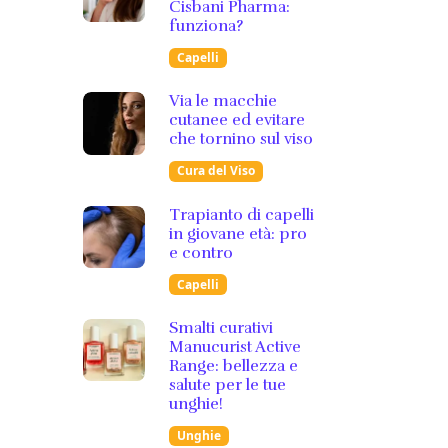
Cisbani Pharma:
funziona?
Capelli
Via le macchie
cutanee ed evitare
che tornino sul viso
Cura del Viso
Trapianto di capelli
in giovane età: pro
e contro
Capelli
Smalti curativi
Manucurist Active
Range: bellezza e
salute per le tue
unghie!
Unghie