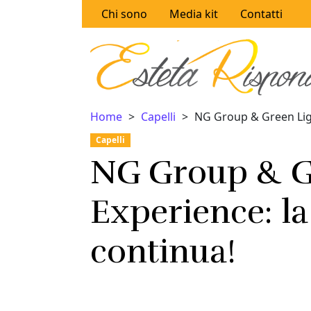
Vai al contenuto
Chi sono
Media kit
Contatti
Home
Capelli
NG Group & Green Ligh
Capelli
NG Group & G
Experience: la
continua!