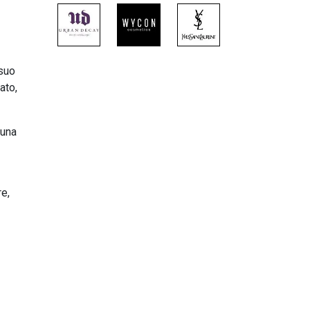
 suo
ato,
 una
re,