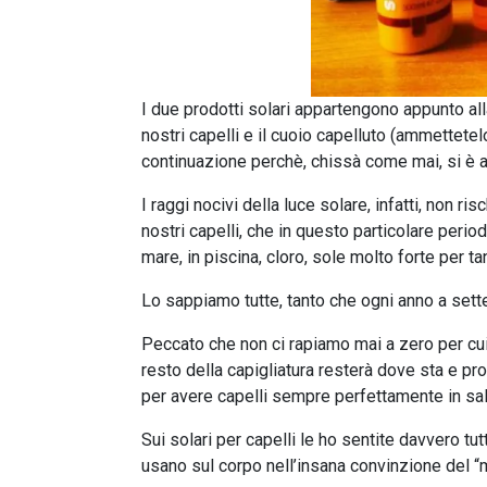
I due prodotti solari appartengono appunto al
nostri capelli e il cuoio capelluto (ammettetel
continuazione perchè, chissà come mai, si è a
I raggi nocivi della luce solare, infatti, non r
nostri capelli, che in questo particolare peri
mare, in piscina, cloro, sole molto forte per ta
Lo sappiamo tutte, tanto che ogni anno a sette
Peccato che non ci rapiamo mai a zero per cui,
resto della capigliatura resterà dove sta e pr
per avere capelli sempre perfettamente in salu
Sui solari per capelli le ho sentite davvero t
usano sul corpo nell’insana convinzione del “ma