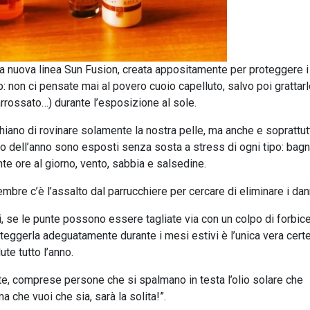
la nuova linea Sun Fusion, creata appositamente per proteggere i
o: non ci pensate mai al povero cuoio capelluto, salvo poi grattarl
rrossato…) durante l’esposizione al sole.
ischiano di rovinare solamente la nostra pelle, ma anche e soprattut
odo dell’anno sono esposti senza sosta a stress di ogni tipo: bagni
nte ore al giorno, vento, sabbia e salsedine.
mbre c’è l’assalto dal parrucchiere per cercare di eliminare i dan
 se le punte possono essere tagliate via con un colpo di forbice,
oteggerla adeguatamente durante i mesi estivi è l’unica vera cer
te tutto l’anno.
utte, comprese persone che si spalmano in testa l’olio solare che
 che vuoi che sia, sarà la solita!”.