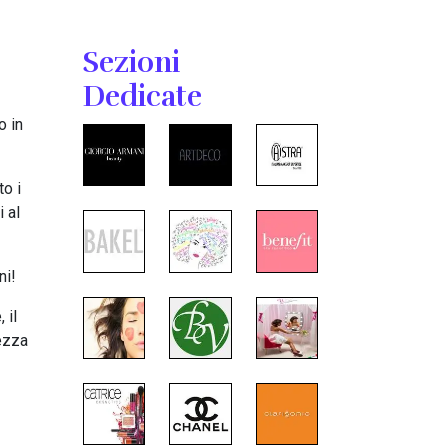
Sezioni
Dedicate
o in
to i
 al
ni!
 il
tezza