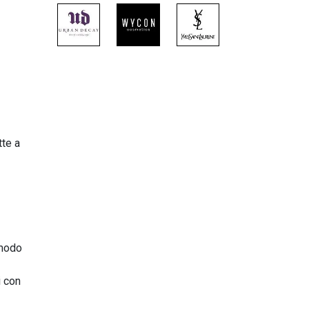
tte a
 modo
i con