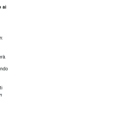
 ai
n:
rà.
endo
ti
n