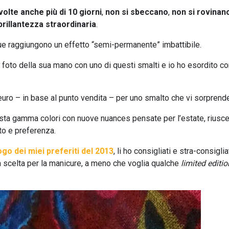
volte anche più di 10 giorni
,
non si sbeccano
,
non si rovinano
brillantezza straordinaria
.
ue raggiungono un effetto “semi-permanente” imbattibile.
foto della sua mano con uno di questi smalti e io ho esordito co
 euro – in base al punto vendita – per uno smalto che vi sorprende
sta gamma colori con nuove nuances pensate per l’estate, riusc
to e preferenza.
ogo dei miei preferiti del 2013
, li ho consigliati e stra-consiglia
a scelta per la manicure, a meno che voglia qualche
limited editio