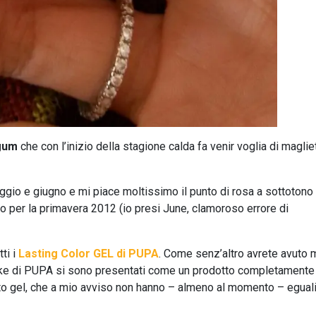
gum
che con l’inizio della stagione calda fa venir voglia di maglie
 maggio e giugno e mi piace moltissimo il punto di rosa a sottotono
o per la primavera 2012 (io presi June, clamoroso errore di
ti i
Lasting Color GEL di PUPA
. Come senz’altro avrete avuto
-like di PUPA si sono presentati come un prodotto completamente
tto gel, che a mio avviso non hanno – almeno al momento – egual