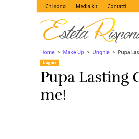
Vai al contenuto
Chi sono
Media kit
Contatti
Home
Make Up
Unghie
Pupa Las
Unghie
Pupa Lasting C
me!