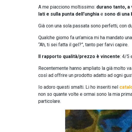
A me piacciono moltissimo:
durano tanto, a 
lati e sulla punta dell’unghia
e
sono di una 
Già con una sola passata sono perfetti, con d
Qualche giorno fa un’amica mi ha mandato una 
“Ah, ti sei fatta il gel?”, tanto per farvi capire.
Il rapporto qualità/prezzo è vincente
: 4/5
Recentemente hanno ampliato la già molto va
così ad offrire un prodotto adatto ad ogni gus
Io adoro questi smalti. Li ho inseriti nel
catal
non so quante volte e ormai sono la mia prim
particolare.