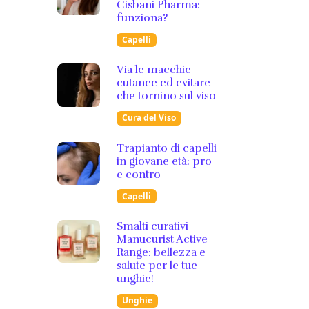
Cisbani Pharma:
funziona?
Capelli
Via le macchie
cutanee ed evitare
che tornino sul viso
Cura del Viso
Trapianto di capelli
in giovane età: pro
e contro
Capelli
Smalti curativi
Manucurist Active
Range: bellezza e
salute per le tue
unghie!
Unghie