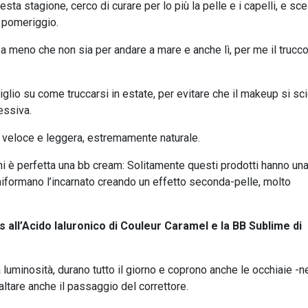
a stagione, cerco di curare per lo più la pelle e i capelli, e scel
o pomeriggio.
a meno che non sia per andare a mare e anche lì, per me il trucc
glio su come truccarsi in estate, per evitare che il makeup si sc
essiva.
 veloce e leggera, estremamente naturale.
i è perfetta una bb cream: Solitamente questi prodotti hanno un
iformano l’incarnato creando un effetto seconda-pelle, molto
 all’Acido Ialuronico di Couleur Caramel e la BB Sublime di
luminosità, durano tutto il giorno e coprono anche le occhiaie -n
ltare anche il passaggio del correttore.