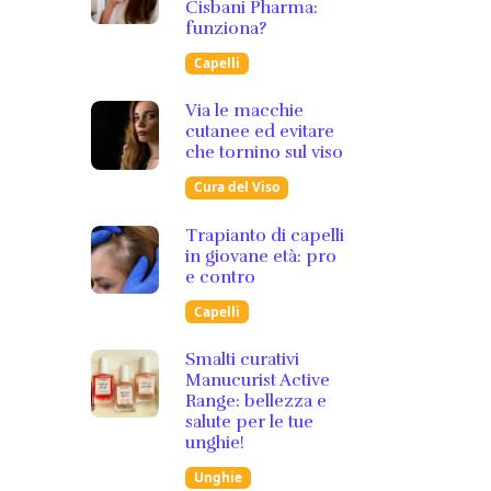
Cisbani Pharma:
funziona?
Capelli
Via le macchie
cutanee ed evitare
che tornino sul viso
Cura del Viso
Trapianto di capelli
in giovane età: pro
e contro
Capelli
Smalti curativi
Manucurist Active
Range: bellezza e
salute per le tue
unghie!
Unghie