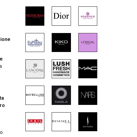
zione
ve
a
ta
ero
o.