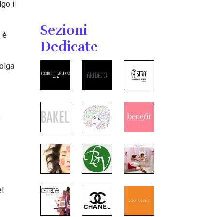
go il
Sezioni
o è
Dedicate
iolga
a
el