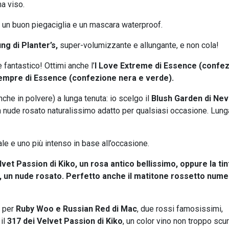
ma viso.
 un buon piegaciglia e un mascara waterproof.
g di Planter’s,
super-volumizzante e allungante, e non cola!
 fantastico! Ottimi anche l’
I Love Extreme di Essence (confe
 sempre di Essence (confezione nera e verde).
he in polvere) a lunga tenuta: io scelgo il
Blush Garden di Ne
n nude rosato naturalissimo adatto per qualsiasi occasione. Lung
ale e uno più intenso in base all’occasione.
elvet Passion di Kiko, un rosa antico bellissimo, oppure la tin
, un nude rosato. Perfetto anche il matitone rossetto num
o per
Ruby Woo e Russian Red di Mac
, due rossi famosissimi,
il
317 dei Velvet Passion di Kiko
, un color vino non troppo scur