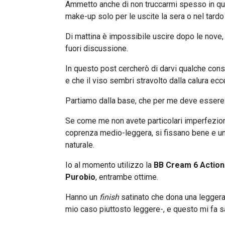
Ammetto anche di non truccarmi spesso in quest
make-up solo per le uscite la sera o nel tard
Di mattina è impossibile uscire dopo le nove, 
fuori discussione.
In questo post cercherò di darvi qualche consi
e che il viso sembri stravolto dalla calura ecc
Partiamo dalla base, che per me deve essere
Se come me non avete particolari imperfezion
coprenza medio-leggera, si fissano bene e un
naturale.
Io al momento utilizzo la
BB Cream 6 Actions
Purobio
, entrambe ottime.
Hanno un
finish
satinato che dona una leggera 
mio caso piuttosto leggere-, e questo mi fa sa