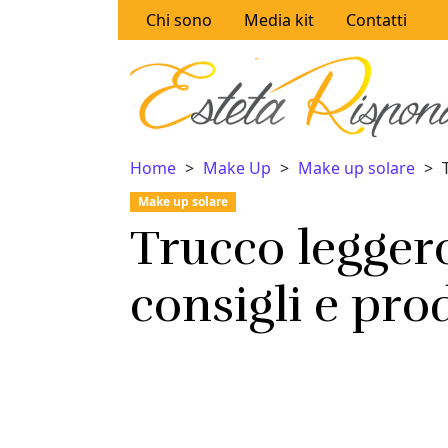
Vai al contenuto
Chi sono
Media kit
Contatti
Home
Make Up
Make up solare
Make up solare
Trucco leggero
consigli e pro